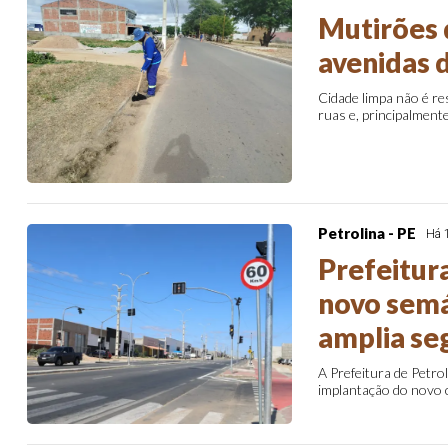
Mutirões 
avenidas 
Cidade limpa não é re
ruas e, principalmen
Petrolina - PE
Há 
Prefeitura
novo semá
amplia se
A Prefeitura de Petro
implantação do novo c