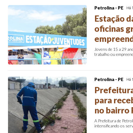
Petrolina - PE
Há 
Estação d
oficinas g
empreend
Jovens de 15 a 29 an
trabalho ou empreende
Petrolina - PE
Há 
Prefeitura
para receb
no bairro
A Prefeitura de Petrol
intensificando os serv