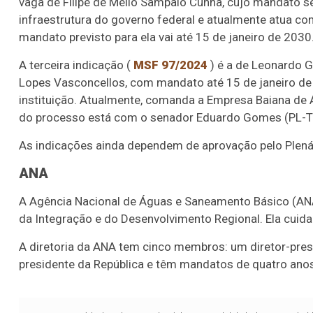
vaga de Filipe de Mello Sampaio Cunha, cujo mandato se
infraestrutura do governo federal e atualmente atua co
mandato previsto para ela vai até 15 de janeiro de 2030
A terceira indicação (
MSF 97/2024
) é a de Leonardo G
Lopes Vasconcellos, com mandato até 15 de janeiro de 2
instituição. Atualmente, comanda a Empresa Baiana de 
do processo está com o senador Eduardo Gomes (PL-T
As indicações ainda dependem de aprovação pelo Plená
ANA
A Agência Nacional de Águas e Saneamento Básico (ANA)
da Integração e do Desenvolvimento Regional. Ela cuida 
A diretoria da ANA tem cinco membros: um diretor-presi
presidente da República e têm mandatos de quatro ano