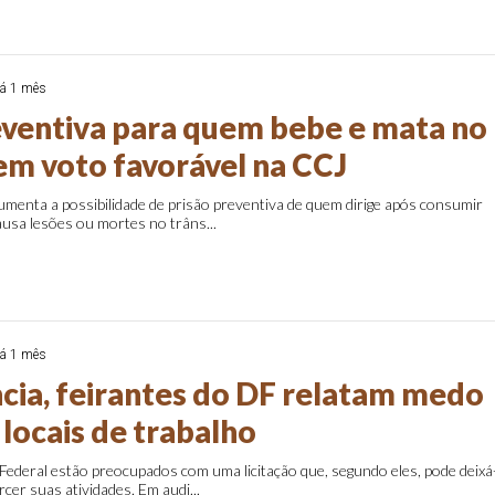
á 1 mês
eventiva para quem bebe e mata no
tem voto favorável na CCJ
aumenta a possibilidade de prisão preventiva de quem dirige após consumir
causa lesões ou mortes no trâns...
á 1 mês
cia, feirantes do DF relatam medo
locais de trabalho
 Federal estão preocupados com uma licitação que, segundo eles, pode deixá
rcer suas atividades. Em audi...