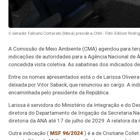
O senador Fabiano Contarato (Mesa) preside a CMA - Foto: Edilson Rodr
A Comissão de Meio Ambiente (CMA) agendou para terça-fe
indicações de autoridades para a Agência Nacional de Á
concedida vista coletiva. As sabatinas dos indicados 
Entre os nomes apresentados está o de Larissa Oliveira
deixada por Vitor Saback, que renunciou ao cargo. A in
encaminhada pelo presidente da República.
Larissa é servidora do Ministério da Integração e do D
diretora do Departamento de Irrigação da Secretaria Nac
diretoria da ANA até 17 de julho de 2029. A relatora 
Outra indicação (
MSF 96/2024
) é a de Cristiane Colle