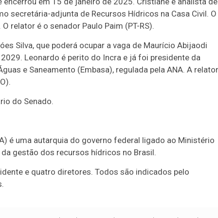
 encerrou em 15 de janeiro de 2025. Cristiane é analista de
mo secretária-adjunta de Recursos Hídricos na Casa Civil. O
. O relator é o senador Paulo Paim (PT-RS).
óes Silva, que poderá ocupar a vaga de Maurício Abijaodi
029. Leonardo é perito do Incra e já foi presidente da
Águas e Saneamento (Embasa), regulada pela ANA. A relator
O).
rio do Senado.
 é uma autarquia do governo federal ligado ao Ministério
da gestão dos recursos hídricos no Brasil.
dente e quatro diretores. Todos são indicados pelo
s.