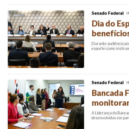
Senado Federal
H
Dia do Es
benefícios
Durante audiência púb
esporte como instrum
Senado Federal
H
Bancada F
monitoram
A Liderança da Bancad
desenvolvidas em par