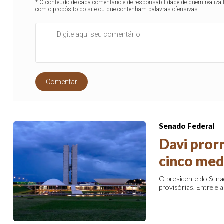
* O conteúdo de cada comentário é de responsabilidade de quem realizá-
com o propósito do site ou que contenham palavras ofensivas.
Comentar
Senado Federal
H
Davi pror
cinco med
O presidente do Senad
provisórias. Entre ela