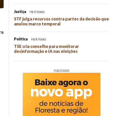
Justiça
Há 6 horas
STF julga recursos contra partes da decisão que
anulou marco temporal
ra
Política
Há 8 horas
TSE cria conselho para monitorar
desinformação e IA nas eleições
PUBLICIDADE