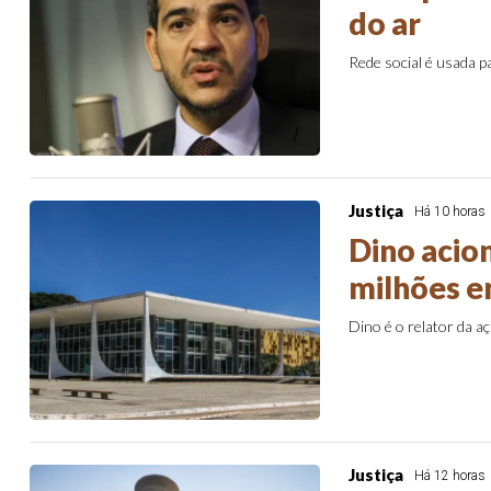
do ar
Rede social é usada p
Justiça
Há 10 horas
Dino acio
milhões e
Dino é o relator da 
Justiça
Há 12 horas