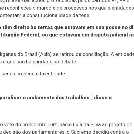
s, relator das ações protocoladas pelos partidos PL, PP e
 que reconheceu o marco e de processos nos quais entidades
ontestam a constitucionalidade da tese.
 têm direito às terras que estavam em sua posse no di
ituição Federal, ou que estavam em disputa judicial n
enas do Brasil (Apib) se retirou da conciliação. A entidad
s e que não há paridade no debate.
sem a presença da entidade.
aralisar o andamento dos trabalhos", disse o
eto do presidente Luiz Inácio Lula da Silva ao projeto de
da decisão dos parlamentares, o Supremo decidiu contra o