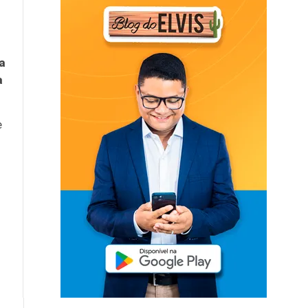
a
a
e