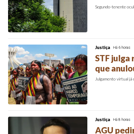
Segundo-tenente ocul
Justiça
Há 6 horas
STF julga 
que anulo
Julgamento virtual já
Justiça
Há 8 horas
AGU pedirá