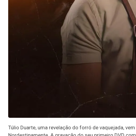
Túlio Duarte, uma revelação do forró de vaquejada, v
Nordestinamente. A gravação do seu primeiro DVD co