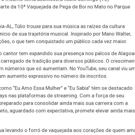
parte da 10ª Vaquejada de Pega de Boi no Mato no Parque
-AL, Túlio trouxe para sua música as raízes da cultura
cio de sua trajetória musical. Inspirado por Mano Walter,
ções, o que tem conquistado um público cada vez maior.
 cantor tem expandido sua presença nos palcos de Alagoa
 carregado de tradição para diversos públicos. O crescimen
om números que só aumentam. No YouTube, seu canal viu u
um aumento expressivo no número de inscritos.
 como “Eu Amo Essa Mulher” e “Eu Sabia” têm se destacado
lays nas plataformas de streaming. Com a força de seu
á preparado para consolidar ainda mais sua carreira com a
ojeto, aguardado com expectativa, promete elevar ainda mais
tinua levando o forró de vaquejada aos corações de quem am