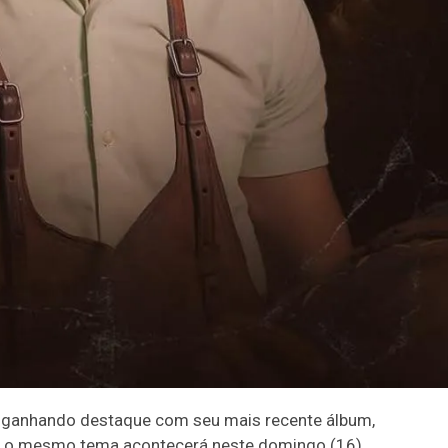
em ganhando destaque com seu mais recente álbum,
m o mesmo tema acontecerá neste domingo (16)