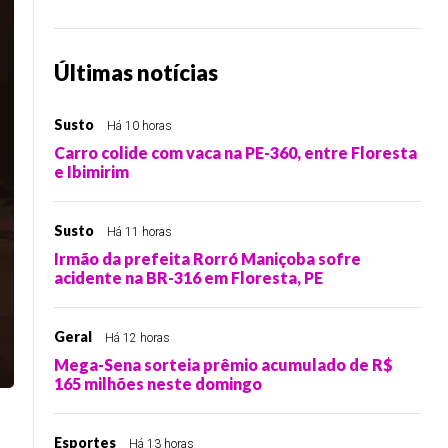
Últimas notícias
Susto
Há 10 horas
Carro colide com vaca na PE-360, entre Floresta
e Ibimirim
Susto
Há 11 horas
Irmão da prefeita Rorró Maniçoba sofre
acidente na BR-316 em Floresta, PE
Geral
Há 12 horas
Mega-Sena sorteia prêmio acumulado de R$
165 milhões neste domingo
Esportes
Há 13 horas