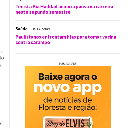
Tenista Bia Haddad anuncia pausa na carreira
neste segundo semestre
Saúde
Há 14 horas
Paulistanos enfrentam filas para tomar vacina
contra sarampo
s,
to
m
PUBLICIDADE
a