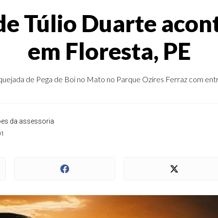
e Túlio Duarte acon
em Floresta, PE
quejada de Pega de Boi no Mato no Parque Ozires Ferraz com entrad
ões da assessoria
01