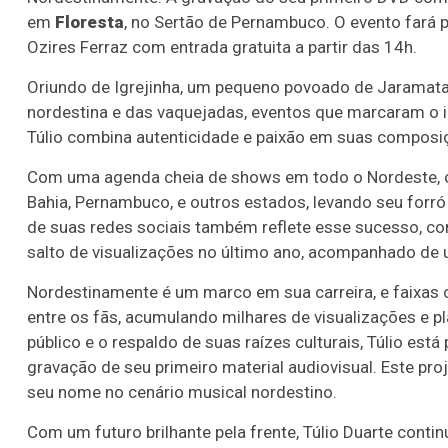
em
Floresta
, no Sertão de Pernambuco. O evento fará 
Ozires Ferraz com entrada gratuita a partir das 14h.
Oriundo de Igrejinha, um pequeno povoado de Jaramataia
nordestina e das vaquejadas, eventos que marcaram o iní
Túlio combina autenticidade e paixão em suas composi
Com uma agenda cheia de shows em todo o Nordeste, o
Bahia, Pernambuco, e outros estados, levando seu forró
de suas redes sociais também reflete esse sucesso, c
salto de visualizações no último ano, acompanhado de 
Nordestinamente é um marco em sua carreira, e faixas
entre os fãs, acumulando milhares de visualizações e p
público e o respaldo de suas raízes culturais, Túlio est
gravação de seu primeiro material audiovisual. Este pr
seu nome no cenário musical nordestino.
Com um futuro brilhante pela frente, Túlio Duarte con