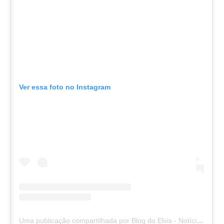
Ver essa foto no Instagram
Uma publicação compartilhada por Blog do Elvis - Notícias de Floresta-PE e região (@blogdoelvis)