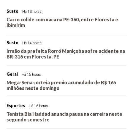
Susto
Há 13 horas
Carro colide com vaca na PE-360, entre Floresta e
Ibimirim
Susto
Há 14 horas
Irmão da prefeita Rorró Maniçoba sofre acidente na
BR-316 em Floresta, PE
Geral
Há 15 horas
Mega-Sena sorteia prêmio acumulado de R$ 165
milhões neste domingo
Esportes
Há 16 horas
Tenista Bia Haddad anuncia pausa na carreira neste
segundo semestre