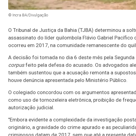
© Incra BA/Divulgação
O Tribunal de Justiça da Bahia (TJBA) determinou a soltu
assassinato do líder quilombola Flávio Gabriel Pacífi
ocorreu em 2017, na comunidade remanescente do quil
A decisão foi tomada no dia 6 deste mês pela Segunda
corpus
feito pela defesa do acusado. Os advogados ale
também sustentou que a acusação remonta a supostos 
houve denúncia apresentada pelo Ministério Público.
O colegiado concordou com os argumentos apresentados
como uso de tornozeleira eletrônica, proibição de frequ
autorização judicial.
"Embora evidente a complexidade da investigação posta
originário, a gravidade do crime apurado e as peculiar
criminosos datam de 2017, sem que até a presente data