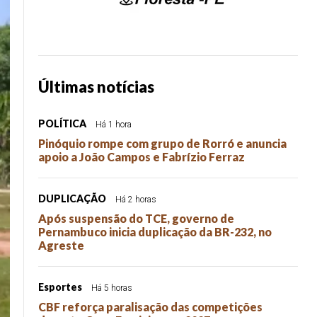
Últimas notícias
POLÍTICA
Há 1 hora
Pinóquio rompe com grupo de Rorró e anuncia
apoio a João Campos e Fabrízio Ferraz
DUPLICAÇÃO
Há 2 horas
Após suspensão do TCE, governo de
Pernambuco inicia duplicação da BR-232, no
Agreste
Esportes
Há 5 horas
CBF reforça paralisação das competições