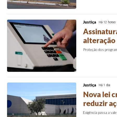
Justiça
Há 12 horas
Assinatur
alteração
Proteção dos program
Justiça
Há 1 dia
Nova lei c
reduzir aç
Exigência passa a val