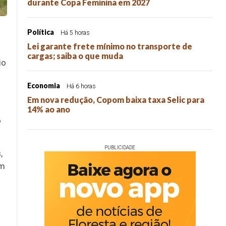
durante Copa Feminina em 2027
Política
Há 5 horas
Lei garante frete mínimo no transporte de
cargas; saiba o que muda
io
Economia
Há 6 horas
Em nova redução, Copom baixa taxa Selic para
14% ao ano
o
PUBLICIDADE
,
em