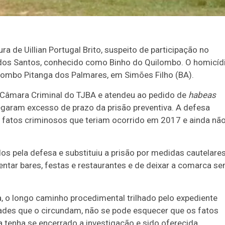
ra de Uillian Portugal Brito, suspeito de participação no
co dos Santos, conhecido como Binho do Quilombo. O homicíd
ombo Pitanga dos Palmares, em Simões Filho (BA).
 Câmara Criminal do TJBA e atendeu ao pedido de
habeas
garam excesso de prazo da prisão preventiva. A defesa
fatos criminosos que teriam ocorrido em 2017 e ainda nã
 pela defesa e substituiu a prisão por medidas cautelares
entar bares, festas e restaurantes e de deixar a comarca s
, o longo caminho procedimental trilhado pelo expediente
idades que o circundam, não se pode esquecer que os fatos
 tenha se encerrado a investigação e sido oferecida