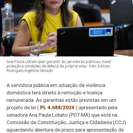
Ana Paula Lobato quer garantir às servidoras públicas maior
proteção e condições de defesa da própria vida - Foto: Edilson
Rodrigues/Agência Senado
A servidora pública em situação de violência
doméstica terá direito à remoção e licença
remunerada. As garantias estão previstas em um
projeto de lei (
PL 4.688/2024
) apresentado pela
senadora Ana Paula Lobato (PDT-MA) que está na
Comissão de Constituição, Justiça e Cidadania (CCJ)
aguardando abertura de prazo para apresentação de