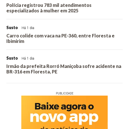
Polícia registrou 783 mil atendimentos
especializados à mulher em 2025
Susto
Há 1 dia
Carro colide com vaca na PE-360, entre Floresta e
Ibimirim
Susto
Há 1 dia
Irmão da prefeita Rorró Maniçoba sofre acidente na
BR-316 em Floresta, PE
PUBLICIDADE