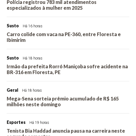
Polícia registrou 783 mil atendimentos
especializados à mulher em 2025
Susto
Há 16 horas
Carro colide com vaca na PE-360, entre Floresta e
Ibimirim
Susto
Há 18 horas
Irmão da prefeita Rorró Maniçoba sofre acidente na
BR-316 em Floresta, PE
Geral
Há 18 horas
Mega-Sena sorteia prêmio acumulado de R$ 165
milhões neste domingo
Esportes
Há 19 horas
Tenista Bia Haddad anuncia pausa na carreira neste