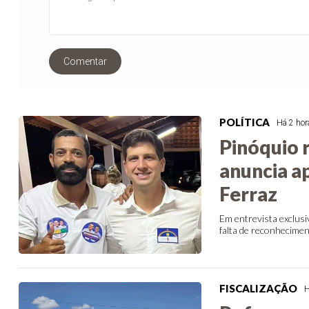
Comentar
POLÍTICA
Há 2 hor
Pinóquio 
anuncia a
Ferraz
Em entrevista exclusi
falta de reconhecime
FISCALIZAÇÃO
H