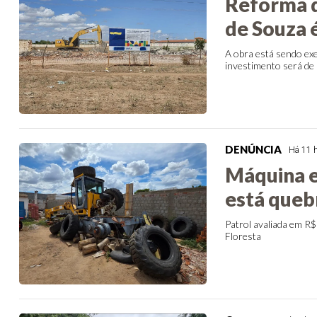
Reforma d
de Souza é
A obra está sendo 
investimento será de
DENÚNCIA
Há 11 
Máquina e
está queb
Patrol avaliada em R$
Floresta