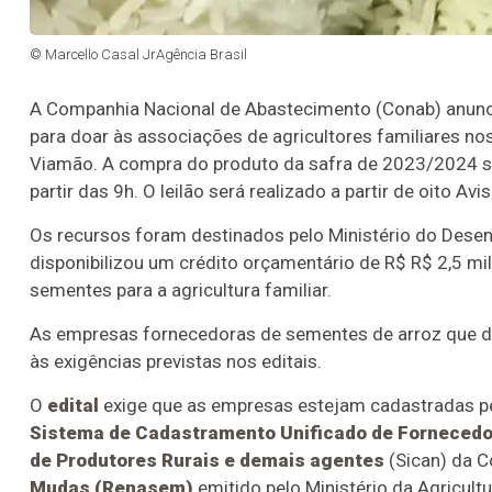
© Marcello Casal JrAgência Brasil
A Companhia Nacional de Abastecimento (Conab) anunci
para doar às associações de agricultores familiares no
Viamão. A compra do produto da safra de 2023/2024 será 
partir das 9h. O leilão será realizado a partir de oito A
Os recursos foram destinados pelo Ministério do Desenv
disponibilizou um crédito orçamentário de R$ R$ 2,5 m
sementes para a agricultura familiar.
As empresas fornecedoras de sementes de arroz que de
às exigências previstas nos editais.
O
edital
exige que as empresas estejam cadastradas pe
Sistema de Cadastramento Unificado de Forneced
de Produtores Rurais e demais agentes
(Sican) da 
Mudas (Renasem)
emitido pelo Ministério da Agricultu