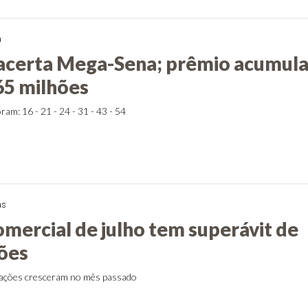
a
acerta Mega-Sena; prêmio acumul
65 milhões
am: 16 - 21 - 24 - 31 - 43 - 54
as
omercial de julho tem superávit de
hões
tações cresceram no mês passado