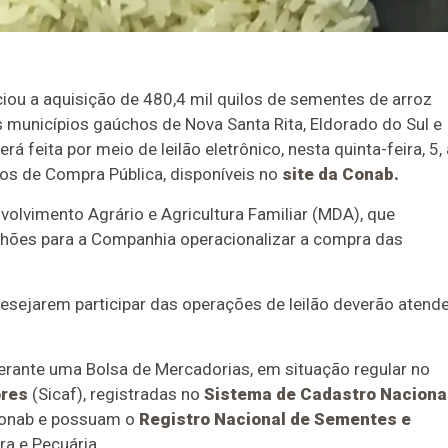
ou a aquisição de 480,4 mil quilos de sementes de arroz
s municípios gaúchos de Nova Santa Rita, Eldorado do Sul e
feita por meio de leilão eletrônico, nesta quinta-feira, 5, 
visos de Compra Pública, disponíveis no
site da Conab.
olvimento Agrário e Agricultura Familiar (MDA), que
ilhões para a Companhia operacionalizar a compra das
sejarem participar das operações de leilão deverão atend
rante uma Bolsa de Mercadorias, em situação regular no
ores
(Sicaf), registradas no
Sistema de Cadastro Naciona
Conab e possuam o
Registro Nacional de Sementes e
ra e Pecuária.