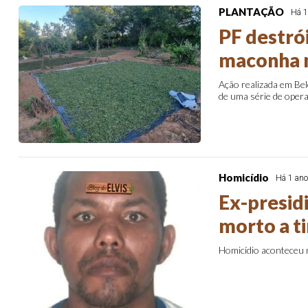
PLANTAÇÃO
Há 1
PF destró
maconha 
Ação realizada em Bel
de uma série de opera
Homicídio
Há 1 an
Ex-presidi
morto a t
Homicídio aconteceu 