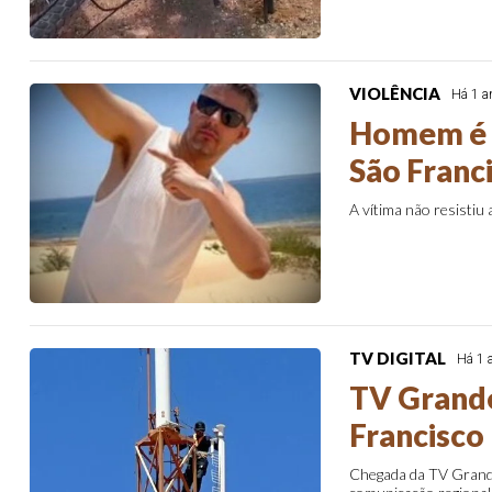
VIOLÊNCIA
Há 1 a
Homem é a
São Franci
A vítima não resistiu 
TV DIGITAL
Há 1 
TV Grande
Francisco
Chegada da TV Grande