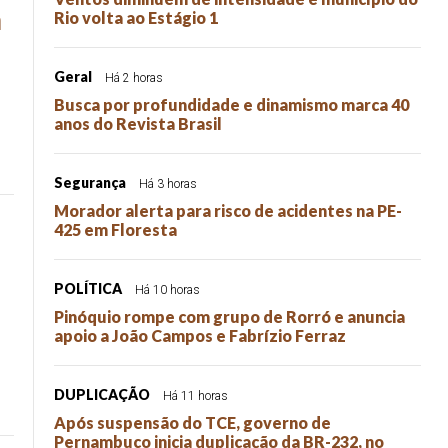
m
Rio volta ao Estágio 1
Geral
Há 2 horas
Busca por profundidade e dinamismo marca 40
anos do Revista Brasil
Segurança
Há 3 horas
Morador alerta para risco de acidentes na PE-
425 em Floresta
POLÍTICA
Há 10 horas
Pinóquio rompe com grupo de Rorró e anuncia
apoio a João Campos e Fabrízio Ferraz
DUPLICAÇÃO
Há 11 horas
Após suspensão do TCE, governo de
Pernambuco inicia duplicação da BR-232, no