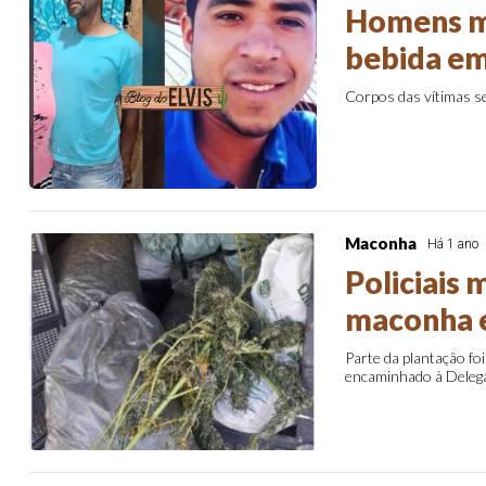
Homens m
bebida em
Corpos das vítimas 
Maconha
Há 1 ano
Policiais 
maconha e
Parte da plantação fo
encaminhado à Delegac