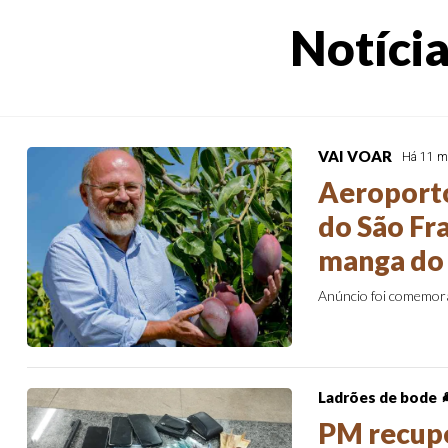
Notícia
VAI VOAR
Há 11 m
Aeroporto
do São Fr
manga do 
Anúncio foi comemora
Ladrões de bode 
PM recupe